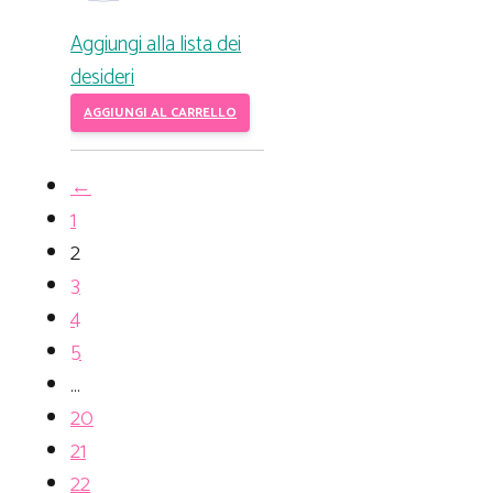
Aggiungi alla lista dei
desideri
AGGIUNGI AL CARRELLO
←
1
2
3
4
5
…
20
21
22