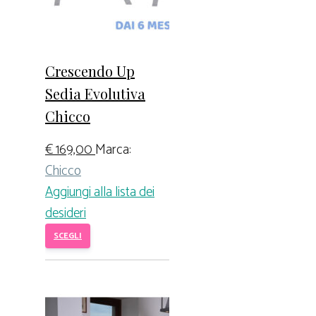
Crescendo Up
Sedia Evolutiva
Chicco
€
169,00
Marca:
Chicco
Aggiungi alla lista dei
desideri
SCEGLI