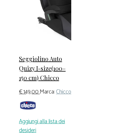
Seggiolino Auto
Quizy I-size(100–
150 cm) Chicco
€
149,00
Marca:
Chicco
Aggiungi alla lista dei
desideri