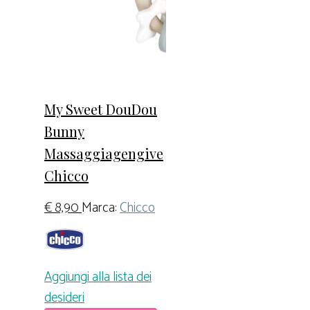
My Sweet DouDou
Bunny
Massaggiagengive
Chicco
€
8,90
Marca:
Chicco
Aggiungi alla lista dei
desideri