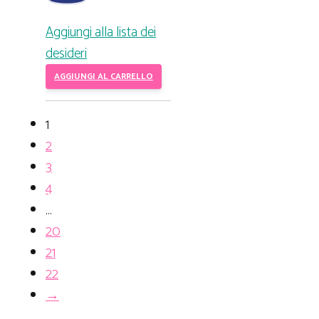
Aggiungi alla lista dei
desideri
AGGIUNGI AL CARRELLO
1
2
3
4
…
20
21
22
→