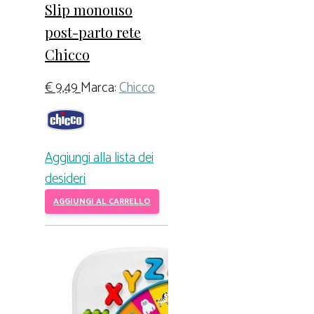
Slip monouso
post-parto rete
Chicco
€
9,49
Marca:
Chicco
Aggiungi alla lista dei
desideri
AGGIUNGI AL CARRELLO