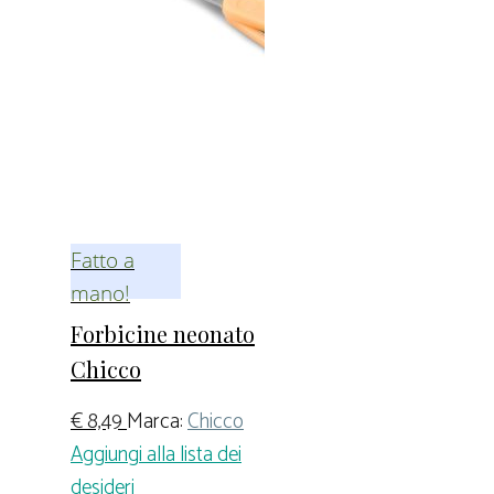
Fatto a
mano!
Forbicine neonato
Chicco
€
8,49
Marca:
Chicco
Aggiungi alla lista dei
desideri