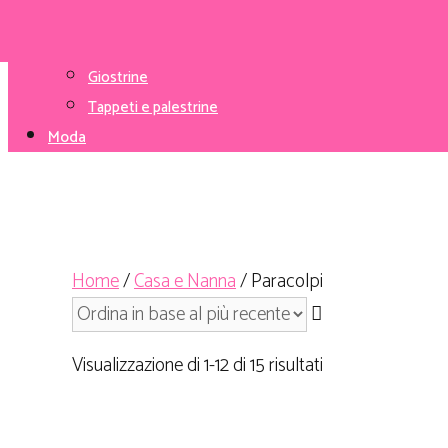
Mangiapannolini e ricariche
Giochi da giardino
Giochi vari
Giostrine
Tappeti e palestrine
Moda
Home
/
Casa e Nanna
/ Paracolpi
Visualizzazione di 1-12 di 15 risultati