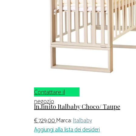
Contattare il
negozio
In.finito Italbaby Choco/ Taupe
€
729,00
Marca:
Italbaby
Aggiungi alla lista dei desideri