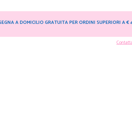
EGNA A DOMICILIO GRATUITA PER ORDINI SUPERIORI A € 
Contatt