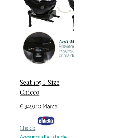
Seat 105 I-Size
Chicco
€
349,00
Marca:
Chicco
Aggiungi alla lista dei