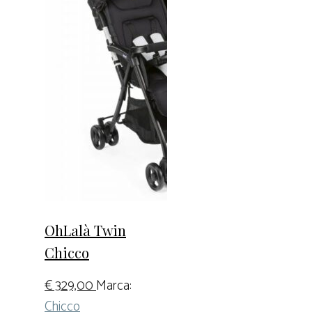
OhLalà Twin
Chicco
€
329,00
Marca:
Chicco