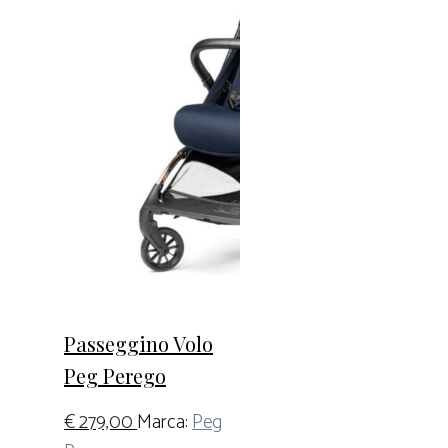
Passeggino Volo
Peg Perego
€
279,00
Marca:
Peg