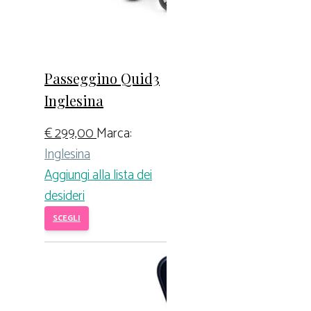
Passeggino Quid3
Inglesina
€
299,00
Marca:
Inglesina
Aggiungi alla lista dei
desideri
SCEGLI