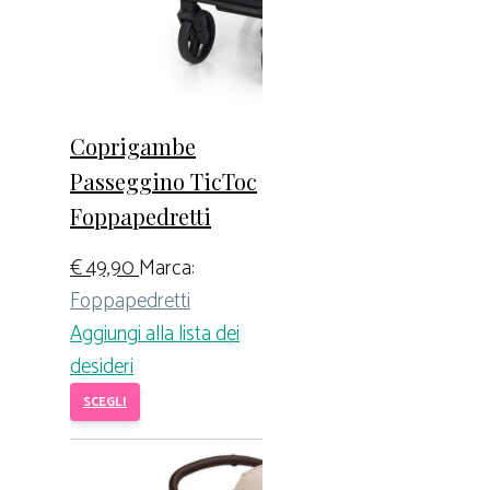
Coprigambe
Passeggino TicToc
Foppapedretti
€
49,90
Marca:
Foppapedretti
Aggiungi alla lista dei
desideri
SCEGLI