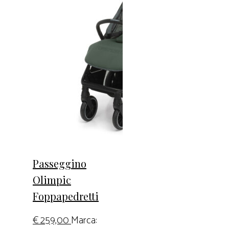
Passeggino
Olimpic
Foppapedretti
€
259,00
Marca: