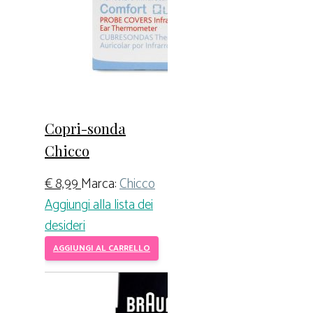
Copri-sonda
Chicco
€
8,99
Marca:
Chicco
Aggiungi alla lista dei
desideri
AGGIUNGI AL CARRELLO