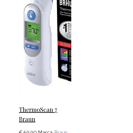
ThermoScan 7
Braun
€
69,90
Marca:
Braun