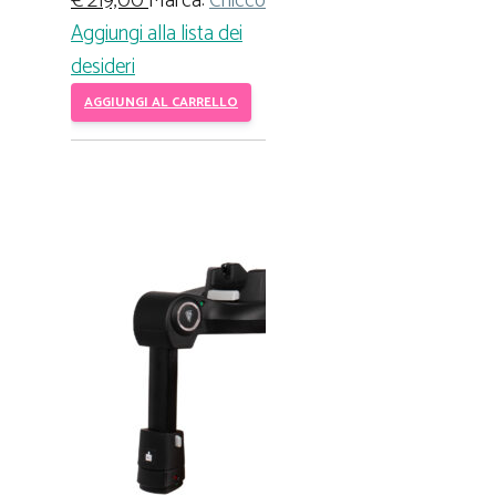
€
219,00
Marca:
Chicco
Aggiungi alla lista dei
desideri
AGGIUNGI AL CARRELLO