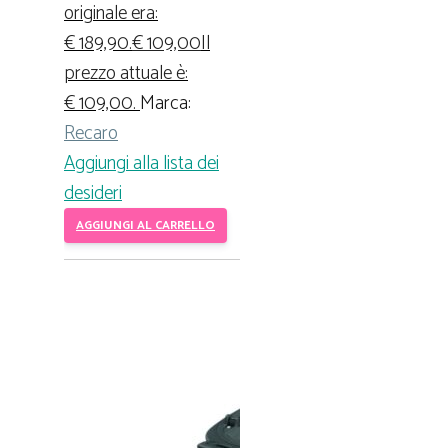
originale era:
€ 189,90.
€
109,00
Il
prezzo attuale è:
€ 109,00.
Marca:
Recaro
Aggiungi alla lista dei
desideri
AGGIUNGI AL CARRELLO