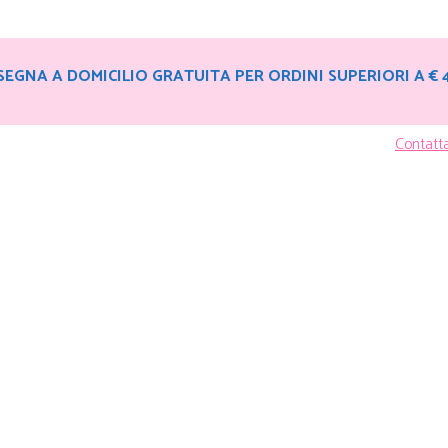
EGNA A DOMICILIO GRATUITA PER ORDINI SUPERIORI A € 
Contatt