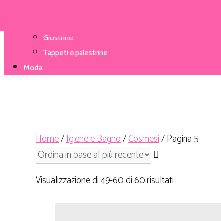
Mangiapannolini e ricariche
Giochi da giardino
Giochi vari
Giostrine
Tappeti e palestrine
Moda
Home
/
Igiene e Bagno
/
Cosmesi
/ Pagina 5
Visualizzazione di 49-60 di 60 risultati