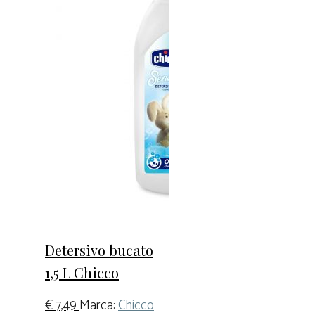
Detersivo bucato
1,5 L Chicco
€
7,49
Marca:
Chicco