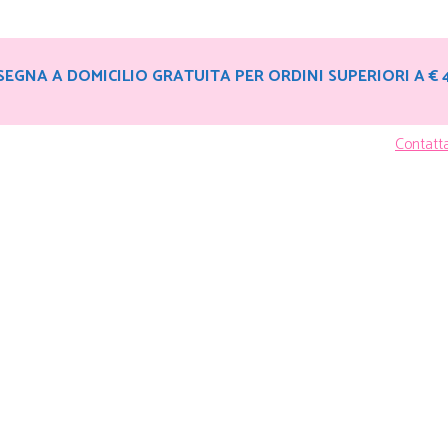
EGNA A DOMICILIO GRATUITA PER ORDINI SUPERIORI A € 
Contatt