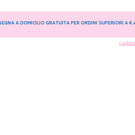
EGNA A DOMICILIO GRATUITA PER ORDINI SUPERIORI A € 
Contatt