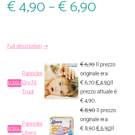
€
4,90
–
€
6,90
Full description
€
6,70
Il prezzo
Pannolini
originale era:
Dry Fit
€ 6,70.
€
4,90
Il
SCEGLI
Trudi
prezzo attuale è:
€ 4,90.
€
8,90
Il prezzo
originale era:
Pannolini
€ 8,90.
€
6,90
Il
SCEGLI
Libero