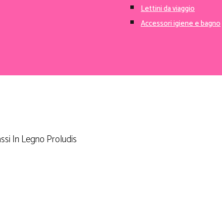
Set igiene
Lettini da viaggio
Accessori igiene e bagno
ssi In Legno Proludis