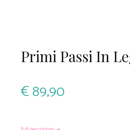
Primi Passi In L
€
89,90
Full description