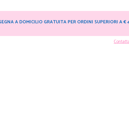
EGNA A DOMICILIO GRATUITA PER ORDINI SUPERIORI A € 
Contatt