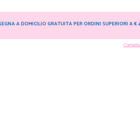
EGNA A DOMICILIO GRATUITA PER ORDINI SUPERIORI A € 
Contatt