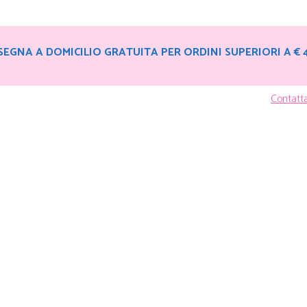
EGNA A DOMICILIO GRATUITA PER ORDINI SUPERIORI A € 
Contatt