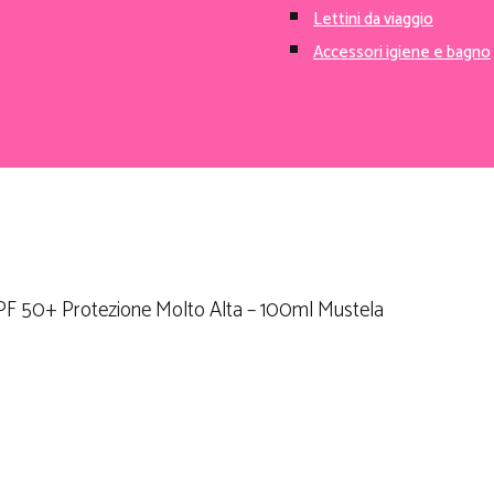
Set igiene
Lettini da viaggio
Accessori igiene e bagno
SPF 50+ Protezione Molto Alta – 100ml Mustela