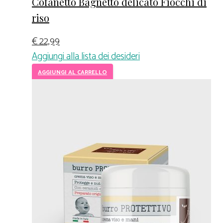
Cofanetto Bagnetto delicato Fiocchi di
riso
€
22,99
Aggiungi alla lista dei desideri
AGGIUNGI AL CARRELLO