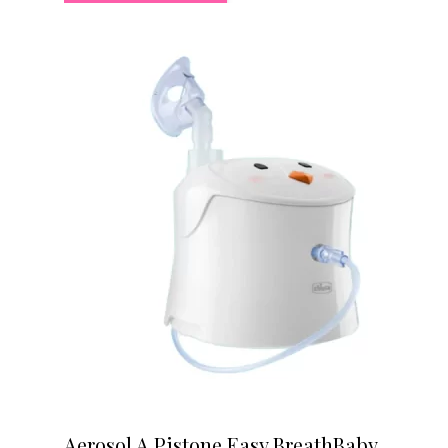
Aerosol A Pistone Easy BreathBaby