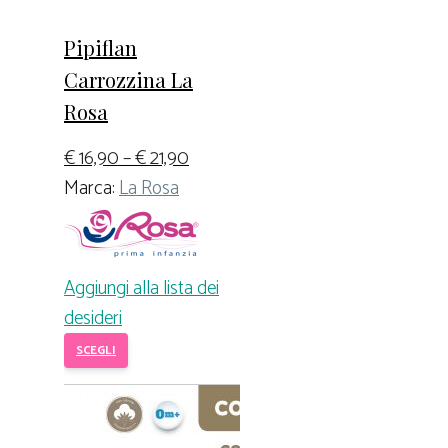
Pipiflan
Carrozzina La
Rosa
€
16,90
–
€
21,90
Marca:
La Rosa
Aggiungi alla lista dei
desideri
SCEGLI