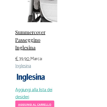
Summercover
Passeggino
Inglesina
€
39,90
Marca:
Inglesina
Aggiungi alla lista dei
desideri
AGGIUNGI AL CARRELLO