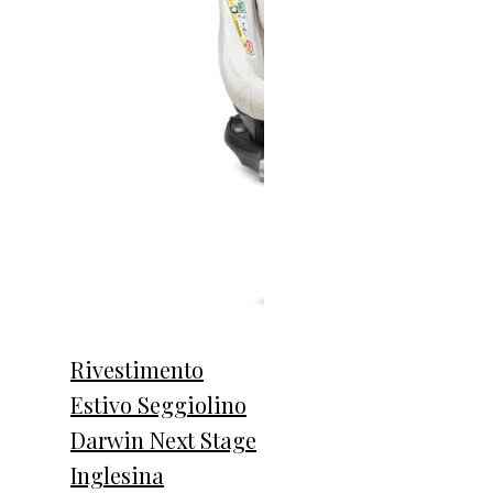
Rivestimento
Estivo Seggiolino
Darwin Next Stage
Inglesina