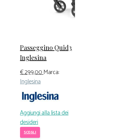
Passeggino Quid3
Inglesina
€
299,00
Marca:
Inglesina
Aggiungi alla lista dei
desideri
SCEGLI