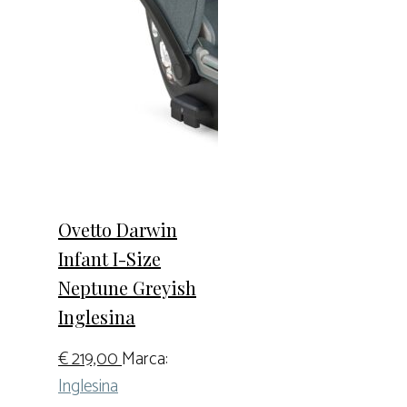
Ovetto Darwin
Infant I-Size
Neptune Greyish
Inglesina
€
219,00
Marca:
Inglesina