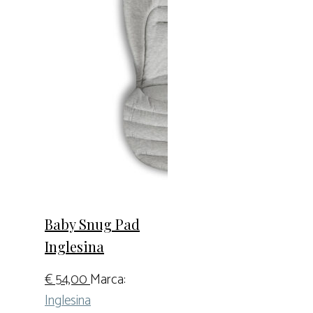
Baby Snug Pad
Inglesina
€
54,00
Marca:
Inglesina