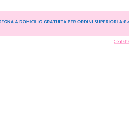
EGNA A DOMICILIO GRATUITA PER ORDINI SUPERIORI A € 
Contatt