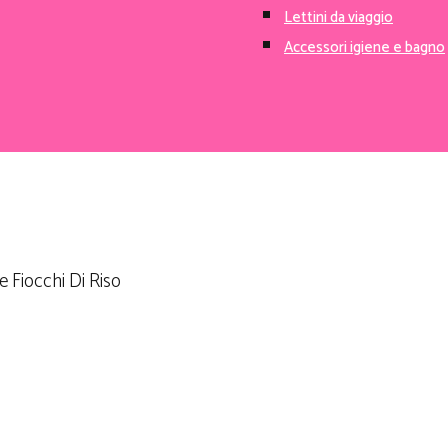
Set igiene
Lettini da viaggio
Accessori igiene e bagno
 Fiocchi Di Riso