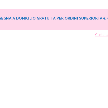
EGNA A DOMICILIO GRATUITA PER ORDINI SUPERIORI A € 
Contatt